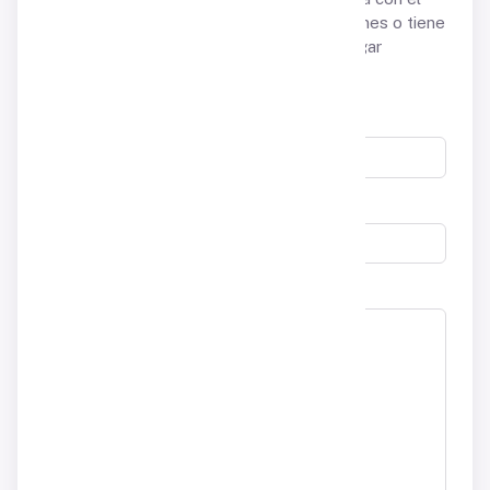
pago, la cuenta, las licencias,
las asociaciones o tiene
preguntas previas a la venta, está en el lugar
correcto.
Nombre completo
Correo electrónico
Mensaje