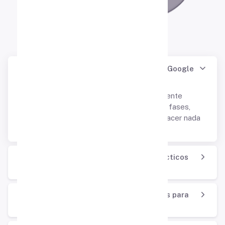
¿Cómo se sincronizan los proyectos con Google
Classroom?
Los proyectos se sincronizan automáticamente
cuando los docentes hacen cambios en las fases,
momentos o materiales. No es necesario hacer nada
adicional.
¿Puedo personalizar los materiales didácticos
según las necesidades de mi grupo?
¿Qué tipos de informes están disponibles para
los usuarios?