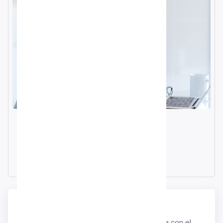
Correo electrónico
info@nive.la
Telefono
+52 55 50 23 2025
Enviar un mensaje
Si desea discutir cualquier cosa relacionada con el