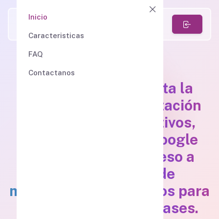
Inicio
EstudioApp
Caracteristicas
FAQ
Contactanos
La plataforma facilita la
creación y personalización
de proyectos educativos,
sincronizados con Google
Classroom, con acceso a
diferentes tipos de
materiales tecnológicos para
complementar tus clases.